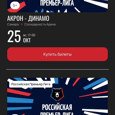
0+
АКРОН - ДИНАМО
Самара
Солидарность Арена
25
вс, 17:00
ОКТ
Купить билеты
Российская Премьер Лига