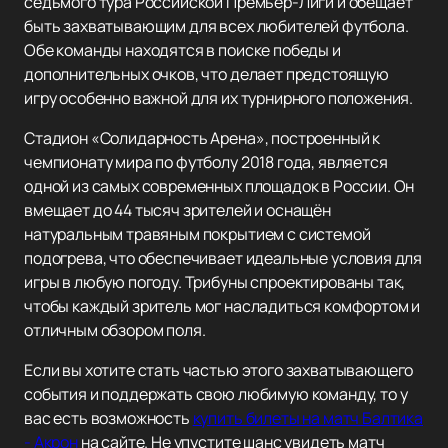
седьмого тура Российской Премьер-Лиги и обещает
быть захватывающим для всех любителей футбола.
Обе команды находятся в поиске победы и
дополнительных очков, что делает предстоящую
игру особенно важной для их турнирного положения.
Стадион «Солидарность Арена», построенный к
чемпионату мира по футболу 2018 года, является
одной из самых современных площадок в России. Он
вмещает до 44 тысяч зрителей и оснащён
натуральным травяным покрытием с системой
подогрева, что обеспечивает идеальные условия для
игры в любую погоду. Трибуны спроектированы так,
чтобы каждый зритель мог насладиться комфортом и
отличным обзором поля.
Если вы хотите стать частью этого захватывающего
события и поддержать свою любимую команду, то у
вас есть возможность
купить билеты на матч Балтика
- Акрон
на сайте. Не упустите шанс увидеть матч