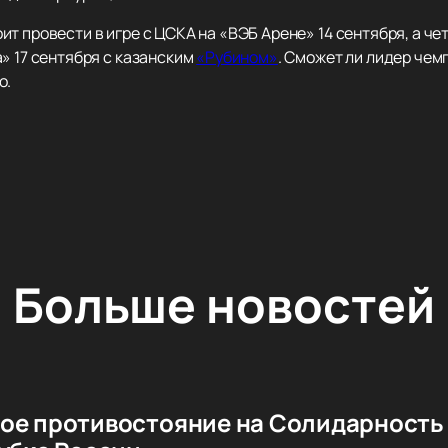
т провести в игре с ЦСКА на «ВЭБ Арене» 14 сентября, а че
» 17 сентября с казанским
«Рубином»
. Сможет ли лидер чем
о.
Больше новостей
ое противостояние на Солидарность 