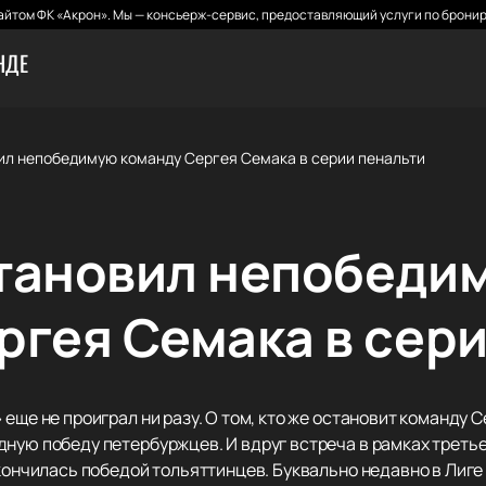
йтом ФК «Акрон». Мы — консьерж-сервис, предоставляющий услуги по бронир
НДЕ
ил непобедимую команду Сергея Семака в серии пенальти
тановил непобеди
ргея Семака в сер
еще не проиграл ни разу. О том, кто же остановит команду 
ную победу петербуржцев. И вдруг встреча в рамках третье
акончилась победой тольяттинцев. Буквально недавно в Лиге