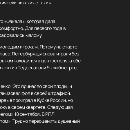
тически никаких с таким
го «Факела», которая дала
комфортно. Для первого года в
 радовались малому.
 молодым игрокам. Потому на старте
апасе. Петербуржцы снова играли без
овном находился в центре поля, а обе
ллектив Тедеева: они были быстрее,
нко. Это принесло свои плоды, и
ганизовал фол в своей штрафной.
ервые проиграл в Кубке России, но
року в своем квартете. Следующая
елом» 18 сентября. В РПЛ
атом». Трудно переоценить душевный