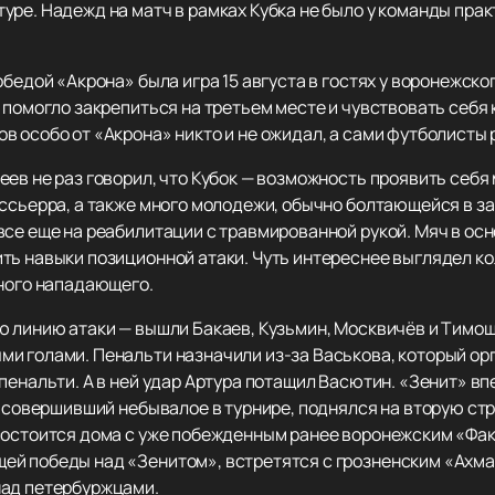
ре. Надежд на матч в рамках Кубка не было у команды прак
обедой «Акрона» была игра 15 августа в гостях у воронежско
 помогло закрепиться на третьем месте и чувствовать себя 
в особо от «Акрона» никто и не ожидал, а сами футболисты
ев не раз говорил, что Кубок — возможность проявить себя
ассьерра, а также много молодежи, обычно болтающейся в з
се еще на реабилитации с травмированной рукой. Мяч в осн
ть навыки позиционной атаки. Чуть интереснее выглядел ко
ьного нападающего.
 линию атаки — вышли Бакаев, Кузьмин, Москвичёв и Тимоше
и голами. Пенальти назначили из-за Васькова, который ор
пенальти. А в ней удар Артура потащил Васютин. «Зенит» вп
, совершивший небывалое в турнире, поднялся на вторую ст
состоится дома с уже побежденным ранее воронежским «Фак
ей победы над «Зенитом», встретятся с грозненским «Ахм
над петербуржцами.