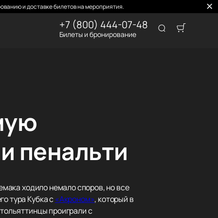
ованию и доставке билетов на мероприятия.
+7 (800) 444-07-48
Билеты и бронирование
мую
ии пенальти
Семака ходило немало споров, но все
го тура Кубка с
«Акроном»
, который в
 тольяттинцы проиграли с