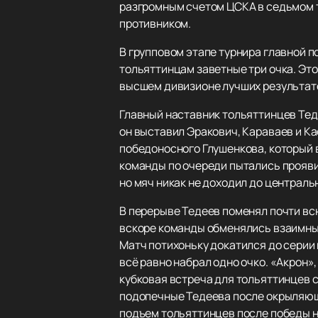
разгромным счетом ЦСКА в седьмом ту
противником.
В групповом этапе турнира главной п
тольяттинцам заветные три очка. Это
высшем дивизионе лучших результато
Главный наставник тольяттинцев Теде
он выставил Эракович, Караваев и К
победоносного Глушенкова, который в
команды по очереди пытались прояви
но мяч никак не доходил до централ
В перерыве Тедеев поменял почти всю
вскоре команды обменялись взаимным
Матч потихоньку докатился до серии 
всё равно набрал одно очко. «Акрон»
кубковая встреча для тольяттинцев 
подопечные Тедеева после окрыляющ
подъем тольяттинцев после победы 