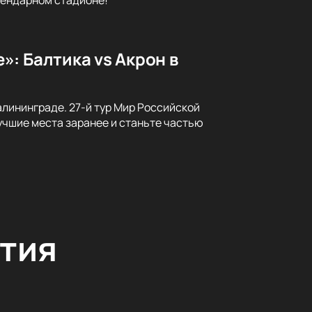
: Балтика vs Акрон в
алининграде. 27-й тур Мир Российской
учшие места заранее и станьте частью
тия