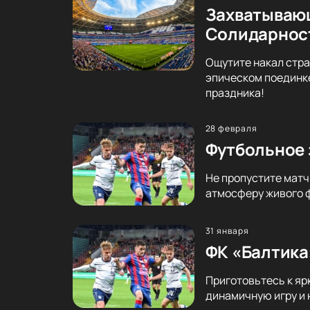
Захватывающ
Солидарнос
Ощутите накал стра
эпическом поединке
праздника!
28 февраля
Футбольное 
Не пропустите матч
атмосферу живого ф
31 января
ФК «Балтика
Приготовьтесь к яр
динамичную игру и 