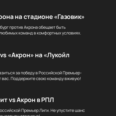
рона на стадионе «Газовик»
бург против Акрона обещает быть
й любимых команд в комфортных условиях.
vs «Акрон» на «Лукойл
азиться за победу в Российской Премьер-
т вас. Поддержите свою команду вживую!
ит vs Акрон в РПЛ
Российской Премьер Лиги. Не упустите шанс
гендарном стадионе!