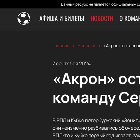
Данный ресурс не является официальным са
АФИША И БИЛЕТЫ
НОВОСТИ
О КОМА
Главная
Новости
«Акрон» останов
7 сентября 2024
«Акрон» ос
команду Се
В РПЛ и Кубке петербуржский «Зенит» 
они неизменно разбивались об очеред
РПЛ-то и Кубке первый год играет, з