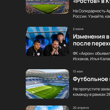
«Ростов» в 
На Солидарность Ар
России. Узнайте, к
2 июня
Изменения в
после перех
ФК «Акрон» объявил
Искаков, Илья Калаш
13 мая
Футбольное 
Не пропустите захв
команду в рамках 2
20 апреля