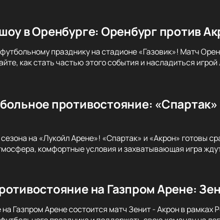
шоу в Оренбурге: Оренбург против Ак
футбольному празднику на стадионе «Газовик»! Матч Орен
йте, как стать частью этого события и насладиться игро
больное противостояние: «Спартак» 
 сезона на «Лукойл Арене»! «Спартак» и «Акрон» готовы ср
тмосфера, комфортные условия и захватывающая игра жду
ротивостояние на Газпром Арене: Зен
 на Газпром Арене состоится матч Зенит - Акрон в рамках 
 футбольного праздника и поддержать свою команду на ле