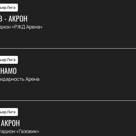
ьер Лига
 - АКРОН
дион «РЖД Арена»
ьер Лига
ИНАМО
идарность Арена
ьер Лига
 АКРОН
тадион «Газовик»