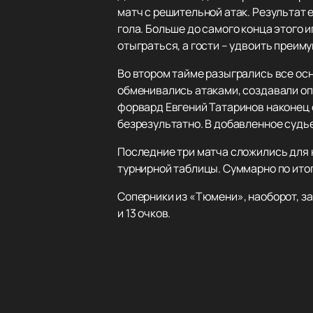
матч с решительной атак. Результат 
гола. Больше до самого конца этого 
отыграться, а гости – удвоить преиму
Во втором тайме разыгрались все ос
обменивались атаками, создавали опа
форвард Евгений Татаринов наконец с
безрезультатно. В добавленное судье
Последние три матча сложились для к
турнирной таблицы. Суммарно по итога
Соперники из «Тюмени», наоборот, за
и 13 очков.