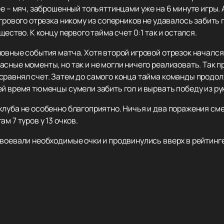
ее – мяч, заброшенный тольяттинцами уже на 6 минуте игры.
игрового отрезка никому из соперников не удавалось забить 
щество. К концу первого тайма счет 0:1 так и остался.
новные события матча. Хотя второй игровой отрезок началс
сные моменты, но так и не могли ничего реализовать. Так п
равнял счет. Затем до самого конца тайма команды продолж
й время тюменцы сумели забить гол и вырвать победу из ру
луба не особенно благоприятно. Ничья и два поражения сме
м 7 туров у 13 очков.
воевали необходимые очки и продвинулись вверх в рейтинге 