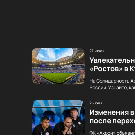
27 июля
Увлекательн
«Ростов» в 
На Солидарность Ар
России. Узнайте, к
2 июня
Изменения в
после перех
ФК «Акрон» объявил