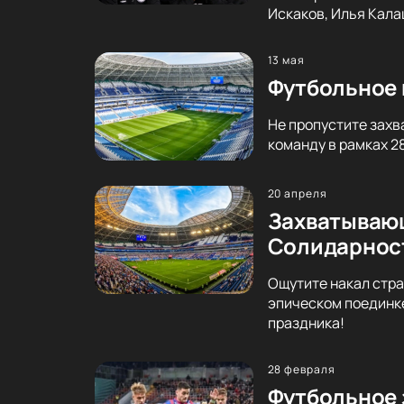
Искаков, Илья Калаш
13 мая
Футбольное 
Не пропустите захв
команду в рамках 2
20 апреля
Захватывающ
Солидарнос
Ощутите накал стра
эпическом поединке
праздника!
28 февраля
Футбольное 