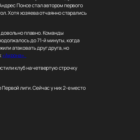
 Андрес Понсе стал автором первого
гол. Хотя хозяева отчаянно старались
я довольно плавно. Команды
родолжалось до 71-й минуты, когда
или атаковать друг друга, но
к
«Акрона».
стили клуб на четвертую строчку
Первой лиги. Сейчас у них 2-е место