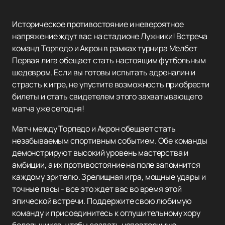
Историческое противостояние и невероятное
напряжение ждут вас на стадионе Лужники! Встреча
команд Торпедо и Акрон в рамках турнира Мелбет
Первая лига обещает стать настоящим футбольным
шедевром. Если вы готовы испытать адреналин и
страсть к игре, не упустите возможность приобрести
билеты и стать свидетелем этого захватывающего
матча уже сегодня!
Матч между Торпедо и Акрон обещает стать
незабываемым спортивным событием. Обе команды
демонстрируют высокий уровень мастерства и
амбиции, а их противостояние на поле запомнится
каждому зрителю. Зрелищная игра, мощные удары и
точные пасы - все это ждет вас во время этой
эпической встречи. Поддержите свою любимую
команду и присоединитесь к оглушительному хору