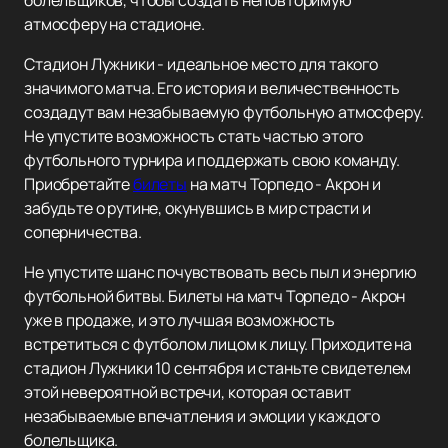
болельщиков, чтобы создать неповторимую
атмосферу на стадионе.
Стадион Лужники - идеальное место для такого
значимого матча. Его история и величественность
создадут вам незабываемую футбольную атмосферу.
Не упустите возможность стать частью этого
футбольного турнира и поддержать свою команду.
Приобретайте
билеты
на матч Торпедо - Акрон и
забудьте о рутине, окунувшись в мир страсти и
соперничества.
Не упустите шанс почувствовать весь пыл и энергию
футбольной битвы. Билеты на матч Торпедо - Акрон
уже в продаже, и это лучшая возможность
встретиться с футболом лицом к лицу. Приходите на
стадион Лужники 10 сентября и станьте свидетелем
этой невероятной встречи, которая оставит
незабываемые впечатления и эмоции у каждого
болельщика.