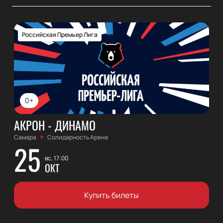
Российская Премьер Лига
0+
АКРОН - ДИНАМО
Самара
Солидарность Арена
25
вс, 17:00
ОКТ
Купить билеты