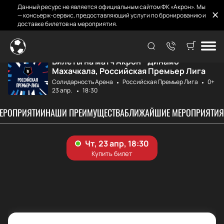
Данный ресурс не является официальным сайтом ФК «Акрон». Мы
— консьерж-сервис, предоставляющий услуги по бронированию и
доставке билетов на мероприятия.
Главная
Афиша и Билеты
Акрон - Динамо М...
Билеты на матч Акрон - Динамо
Махачкала, Российская Премьер Лига
Солидарность Арена
Российская Премьер Лига
0+
23 апр.
18:30
МЕРОПРИЯТИИ
НАШИ ПРЕИМУЩЕСТВА
БЛИЖАЙШИЕ МЕРОПРИЯТИЯ