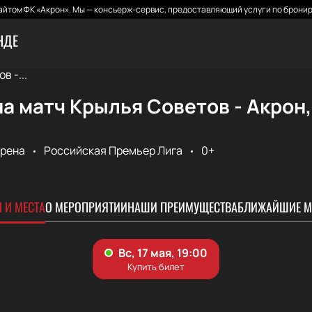
йтом ФК «Акрон». Мы — консьерж-сервис, предоставляющий услуги по бронир
НДЕ
в -...
а матч Крылья Советов - Акрон
Арена
Российская Премьер Лига
0+
 И МЕСТА
О МЕРОПРИЯТИИ
НАШИ ПРЕИМУЩЕСТВА
БЛИЖАЙШИЕ М