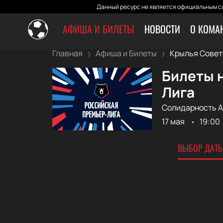
Данный ресурс не является официальным са
АФИША И БИЛЕТЫ
НОВОСТИ
О КОМА
Главная
Афиша и Билеты
Крылья Совето
Билеты н
Лига
Солидарность 
17 мая
19:00
ВЫБОР ДАТЫ