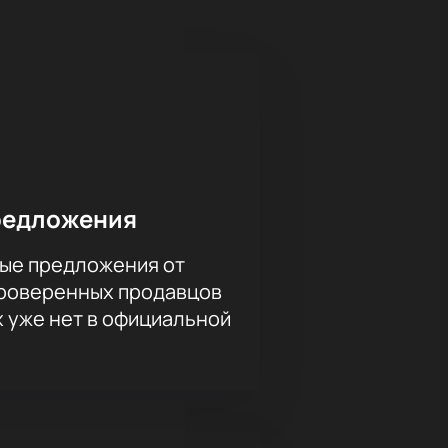
иться игрой в полной мере.
иятным и запоминающимся
почувствовать атмосферу
зможность провести время с
Не откладывайте покупку на потом
на нашем сайте — это просто и
редложения
ые предложения от
проверенных продавцов
х уже нет в официальной