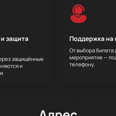
 и защита
Поддержка на 
От выбора билета 
мероприятие — под
через защищённые
телефону.
аняются и
и.
Адрес