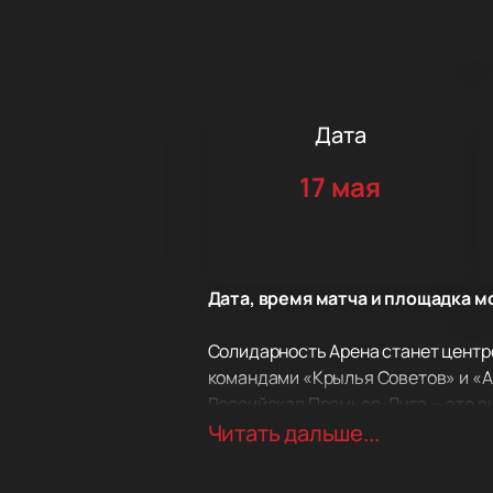
Дата
17 мая
Дата, время матча и площадка м
Солидарность Арена станет центр
командами «Крылья Советов» и «А
Российская Премьер-Лига — это в
амбициозные клубы страны. «Крыль
Читать дальше...
поле станет настоящим футбольны
Солидарность Арена — современна