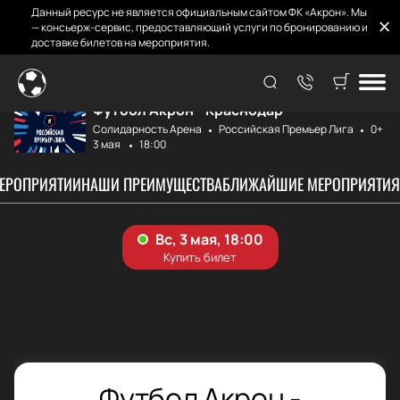
Данный ресурс не является официальным сайтом ФК «Акрон». Мы
— консьерж-сервис, предоставляющий услуги по бронированию и
доставке билетов на мероприятия.
Главная
Афиша и Билеты
Акрон - Краснода...
Футбол Акрон - Краснодар
Солидарность Арена
Российская Премьер Лига
0+
3 мая
18:00
МЕРОПРИЯТИИ
НАШИ ПРЕИМУЩЕСТВА
БЛИЖАЙШИЕ МЕРОПРИЯТИЯ
Футбол Акрон -