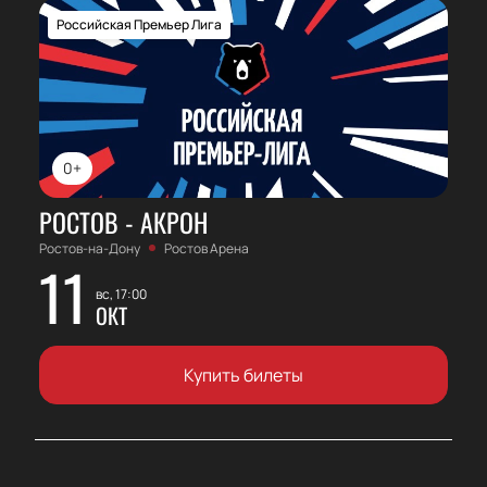
Российская Премьер Лига
0+
РОСТОВ - АКРОН
Ростов-на-Дону
Ростов Арена
11
вс, 17:00
ОКТ
Купить билеты